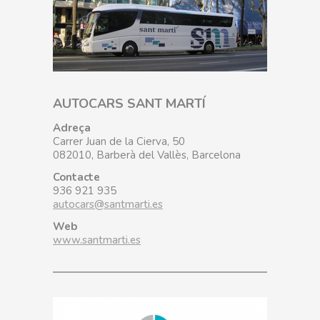
AUTOCARS SANT MARTÍ
Adreça
Carrer Juan de la Cierva, 50
082010, Barberà del Vallès, Barcelona
Contacte
936 921 935
autocars@santmarti.es
Web
www.santmarti.es