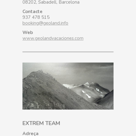
08202, Sabadell, Barcelona
Contacte
937 478 515
booking@geoland.info
Web
www.geolandvacaciones.com
EXTREM TEAM
Adreça