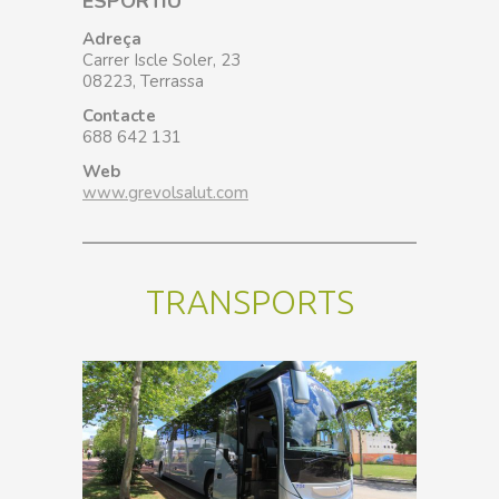
ESPORTIU
Adreça
Carrer Iscle Soler, 23
08223, Terrassa
Contacte
688 642 131
Web
www.grevolsalut.com
TRANSPORTS