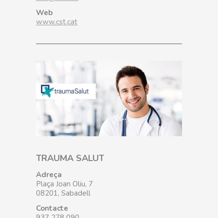
Web
www.cst.cat
TRAUMA SALUT
Adreça
Plaça Joan Oliu, 7
08201, Sabadell
Contacte
937 278 090