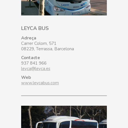
LEYCA BUS
Adreça
Carrer Colom, 571
08229, Terrassa, Barcelona
Contacte
937 841 966
leyca@leyca.es
Web
www.leycabus.com