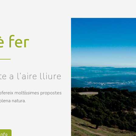
 fer
 a l’aire lliure
’ofereix moltíssimes propostes
plena natura.
info