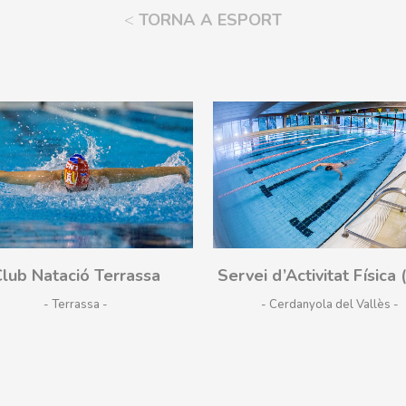
<
TORNA A ESPORT
Som-hi
Som-hi
lub Natació Terrassa
Servei d’Activitat Física
- Terrassa
- Cerdanyola del Vallès