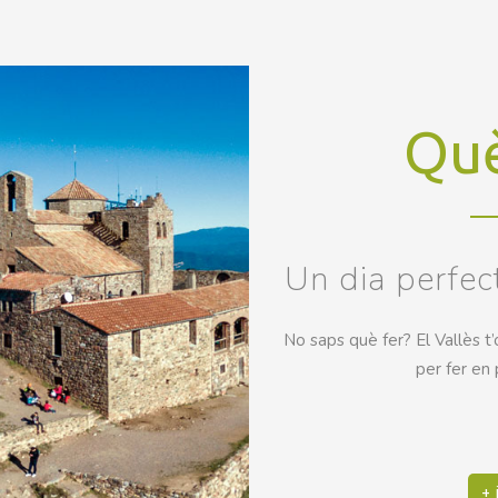
Què
Un dia perfecte
No saps què fer? El Vallès t
per fer en 
+ 