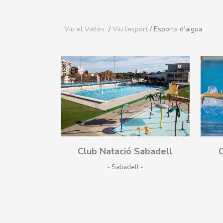
Viu el Vallès
/
Viu l’esport
/ Esports d’aigua
Som-hi
Club Natació Sabadell
C
- Sabadell