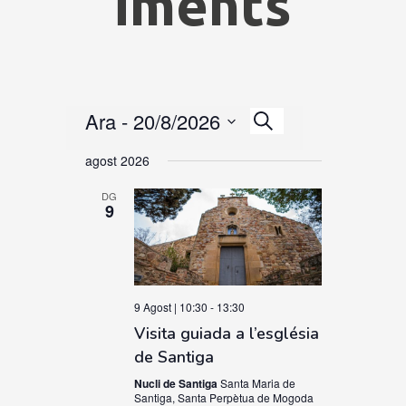
iments
Esdeveniment
Ara
 - 
20/8/2026
Esdeveniments
Views
Cerca
Search
selecciona
Navigation
agost 2026
una
and
data
DG
Views
9
Navigation
9 Agost | 10:30
-
13:30
Visita guiada a l’església
de Santiga
Nucli de Santiga
Santa Maria de
Santiga, Santa Perpètua de Mogoda