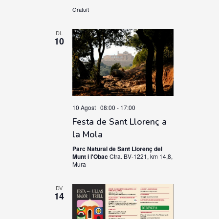
Gratuït
DL
10
10 Agost | 08:00
-
17:00
Festa de Sant Llorenç a
la Mola
Parc Natural de Sant Llorenç del
Munt i l'Obac
Ctra. BV-1221, km 14,8,
Mura
DV
14