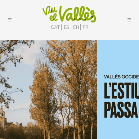
CAT
ES
EN
FR