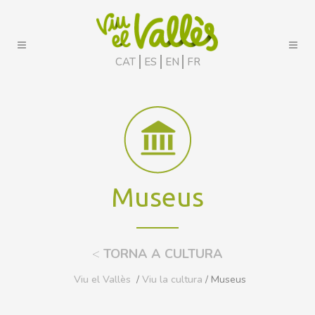
CAT
ES
EN
FR
Museus
<
TORNA A CULTURA
Viu el Vallès
/
Viu la cultura
/ Museus