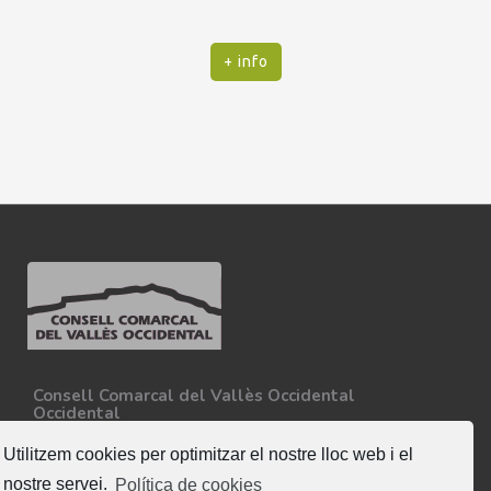
+ info
Consell Comarcal del Vallès Occidental
Occidental
Carretera N-150, Km 15
08227 - Terrassa
Utilitzem cookies per optimitzar el nostre lloc web i el
Tel. 93 727 35 34
nostre servei.
Política de cookies