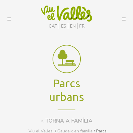
CAT
ES
EN
FR
Parcs
urbans
<
TORNA A FAMÍLIA
Viu el Vallès
/
Gaudeix en família
/ Parcs