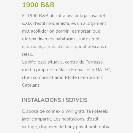
1900 B&B
El 1900 B&B ubicat a una antiga casa del
s.XIX d’estil modernista, és un allotjament
milt acollidor on dormir i esmorzar, que
ofereix diverses habitacins i suites molt
espaioses, a més d’espais per al descans i
relax.
L’edifici està situat al centre de Terrassa,
molt a prop de la Masia Freixa i el mNATEC,
i ben comunicat amb REnfe i Ferrocarrils
Catalans.
INSTALACIONS I SERVEIS
Disposa de connexió Wifi gratuïta i ofereix
jardí compartit. Les habitacions, d’estil
vintage, disposen de bany privat amb dutxa