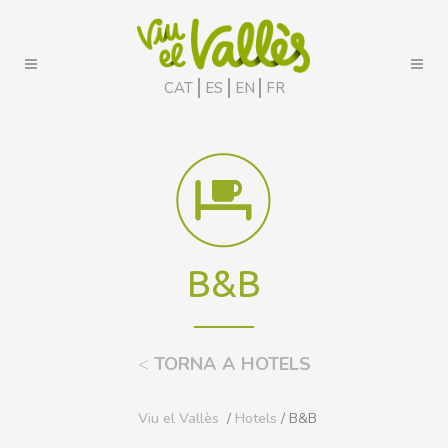
CAT
ES
EN
FR
B&B
<
TORNA A HOTELS
Viu el Vallès
/
Hotels
/ B&B