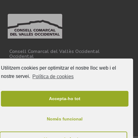
Consell Comarcal del Vallès Occidental
Occidental
Carretera N-150, Km 15
08227 - Terrassa
Utilitzem cookies per optimitzar el nostre lloc web i el
Tel. 93 727 35 34
nostre servei.
Política de cookies
Més informació
Segueix-nos
Accepta-ho tot
Només funcional