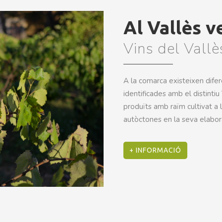
Al Vallès 
Vins del Vallè
A la comarca existeixen difer
identificades amb el distintiu
produïts amb raïm cultivat a 
autòctones en la seva elabor
+ INFORMACIÓ