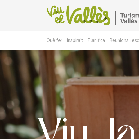
Què fer
Inspira’t
Planifica
Reunions i e
Viu la