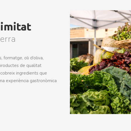
imitat
erra
 formatge, oli d’oliva,
productes de qualitat
scobreix ingredients que
 una experiència gastronòmica