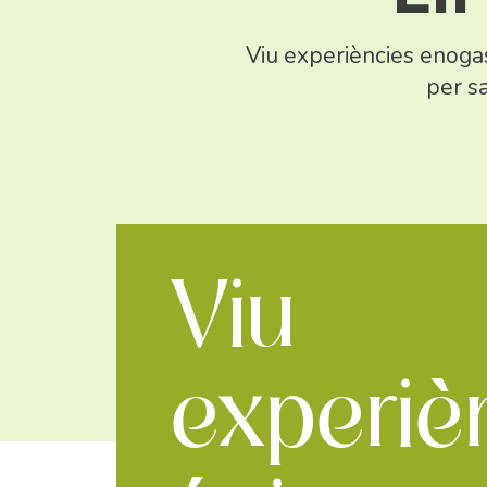
Viu experiències enogas
per sa
Viu
experiè