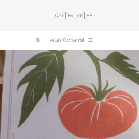
CAT
ES
EN
FR