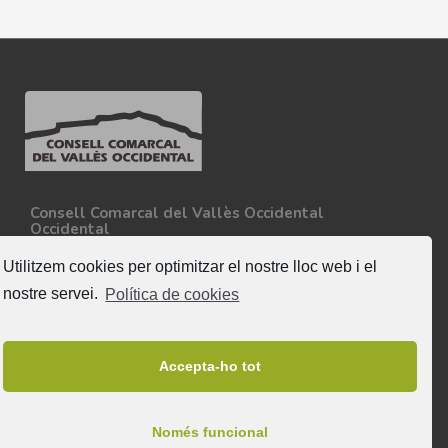
Consell Comarcal del Vallès Occidental
Occidental
Carretera N-150, Km 15
08227 - Terrassa
Utilitzem cookies per optimitzar el nostre lloc web i el
Tel. 93 727 35 34
nostre servei.
Política de cookies
Més informació
Segueix-nos
Accepta-ho tot
Només funcional