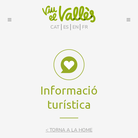
CAT
ES
EN
FR
Informació
turística
<
TORNA A LA HOME