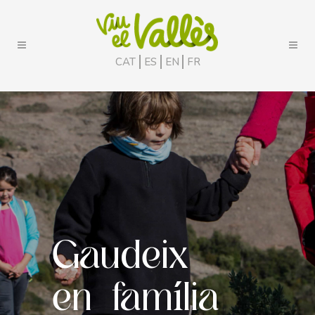
CAT
ES
EN
FR
Gaudeix
en família