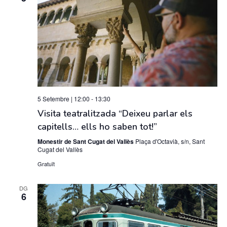
5 Setembre | 12:00
-
13:30
Visita teatralitzada “Deixeu parlar els
capitells… ells ho saben tot!”
Monestir de Sant Cugat del Vallès
Plaça d'Octavià, s/n, Sant
Cugat del Vallès
Gratuït
DG
6