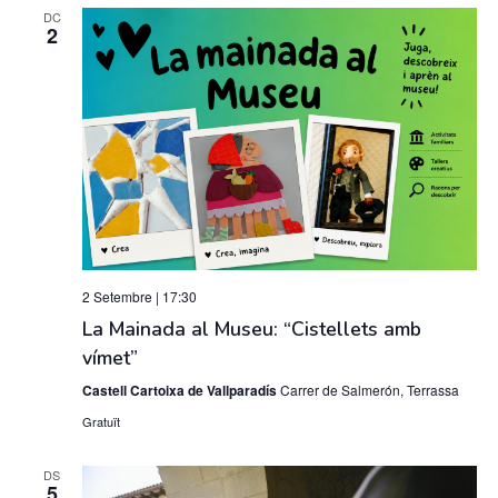
data
DC
Views
2
Navigati
2 Setembre | 17:30
La Mainada al Museu: “Cistellets amb
vímet”
Castell Cartoixa de Vallparadís
Carrer de Salmerón, Terrassa
Gratuït
DS
5