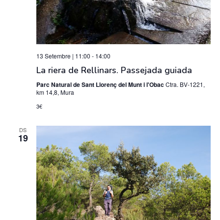
13 Setembre | 11:00
-
14:00
La riera de Rellinars. Passejada guiada
Parc Natural de Sant Llorenç del Munt i l'Obac
Ctra. BV-1221,
km 14,8, Mura
3€
DS
19