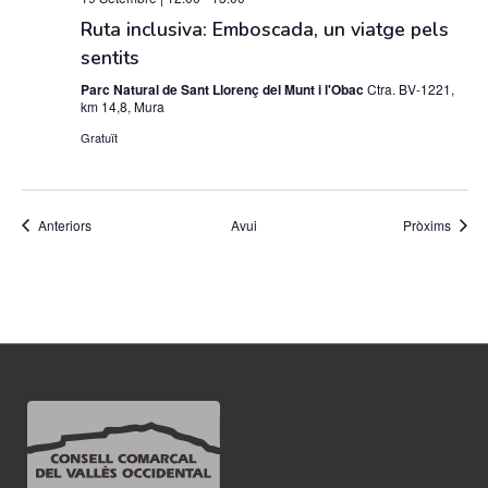
Ruta inclusiva: Emboscada, un viatge pels
sentits
Parc Natural de Sant Llorenç del Munt i l'Obac
Ctra. BV-1221,
km 14,8, Mura
Gratuït
Esdeveniments
Esdev
Anteriors
Avui
Pròxims