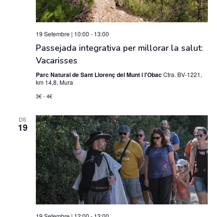
19 Setembre | 10:00
-
13:00
Passejada integrativa per millorar la salut:
Vacarisses
Parc Natural de Sant Llorenç del Munt i l'Obac
Ctra. BV-1221,
km 14,8, Mura
3€ - 4€
DS
19
19 Setembre | 12:00
-
13:00