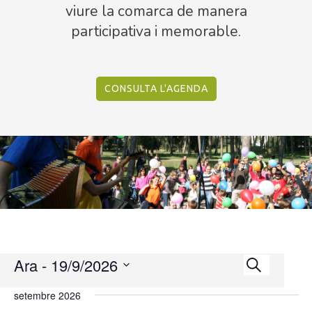
viure la comarca de manera
participativa i memorable.
CONSULTA L'AGENDA
Esdeven
Ara
 - 
19/9/2026
Esdeven
Views
Cerca
Search
selecciona
Navigat
setembre 2026
una
and