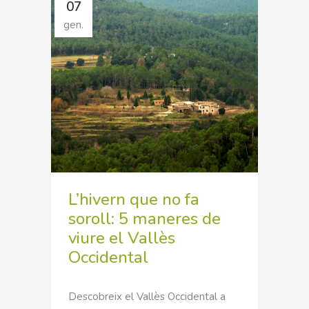
07
gen.
L’hivern que no fa
soroll: 5 maneres de
viure el Vallès
Occidental
Descobreix el Vallès Occidental a