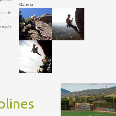
Galeria
vies de
.
 regula
plines