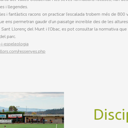
ies i llegendes.
les i fantàstics racons on practicar l’escalada trobem més de 800 
 que ens permetran gaudir d’un paisatge increïble des de les altures
e Sant Llorenç del Munt i l’Obac, es pot consultar la normativa que
del parc.
-i-espeleologia
lors.com/ressenyes.php
Disci