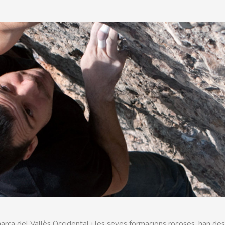
arca del Vallès Occidental i les seves formacions rocoses, han de