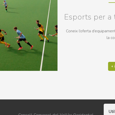
Esports per a 
Coneix l’oferta d’equipaments
la c
+ 
Uti
Se