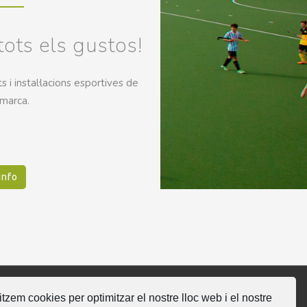
tots els gustos!
 i instal·lacions esportives de
omarca.
info
litzem cookies per optimitzar el nostre lloc web i el nostre
gueix-nos