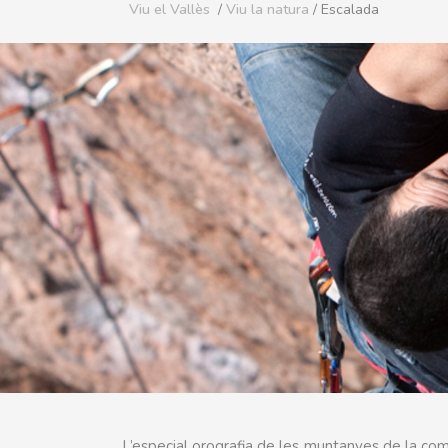
Viu el Vallès
/
Viu la natura
/ Escalada
L’especial orografia de les muntanyes de la com