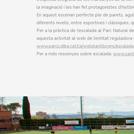
la imaginació i les han fet protagonistes d’històr
En aquest escenari perfecte ple de parets, agul
diferents nivells, entre esportives i clàssiques,
Per a la pràctica de l’escalada al Parc Natural d
aquesta activitat al web de l’entitat reguladora 
www.parcs.diba.cat/ca/web/santllorenc/escalada
Per a més ressenyes sobre escalada:
www.santl