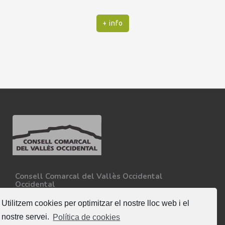
+ info
Consell Comarcal del Vallès Occidental
Occidental
Carretera N-150, Km 15
08227 - Terrassa
Utilitzem cookies per optimitzar el nostre lloc web i el
Tel. 93 727 35 34
nostre servei.
Política de cookies