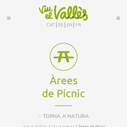
CAT
ES
EN
FR
Àrees
de Pícnic
<
TORNA A NATURA
Viu el Vallès
/
Viu la natura
/ Àrees de Pícnic