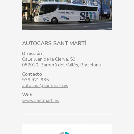
AUTOCARS SANT MARTÍ
Dirección
Calle Juan de la Cierva, 50
082010, Barberà del Vallès, Barcelona
Contacto
936 921 935
autocars@santmarti.es
Web
www.santmarti.es