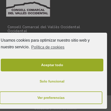
Consell Comarcal del Vallès Occidental
Occidental
Carretera N-150, Km 15
08227 - Terrassa
Usamos cookies para optimizar nuestro sitio web y
Tel. 93 727 35 34
nuestro servicio.
Política de cookies
Más información
Síguenos
Aceptar todo
Solo funcional
Ver preferencias
© 2025 & Todos los derechos reservados a Consell Comarcal del Vallès
Occidental |
Política de cookies