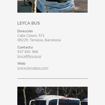
LEYCA BUS
Dirección
Calle Colom, 571
08229, Terrassa, Barcelona
Contacto
937 841 966
leyca@leyca.es
Web
www.leycabus.com