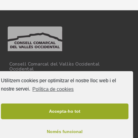
Consell Comarcal del Vallès Occidental
Occidental
Carretera N-150, Km 15
08227 - Terrassa
Utilitzem cookies per optimitzar el nostre lloc web i el
Tel. 93 727 35 34
nostre servei.
Política de cookies
Més informació
Segueix-nos
Accepta-ho tot
Només funcional