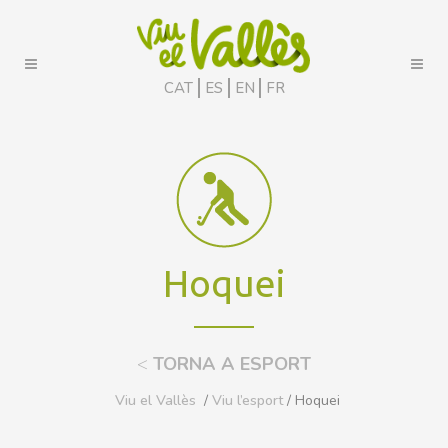
CAT
ES
EN
FR
Hoquei
<
TORNA A ESPORT
Viu el Vallès
/
Viu l’esport
/ Hoquei