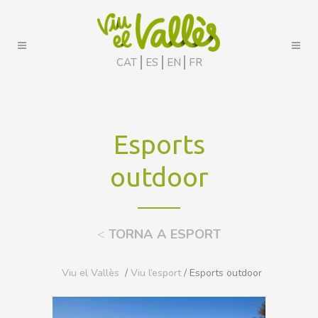
CAT
ES
EN
FR
Esports
outdoor
<
TORNA A ESPORT
Viu el Vallès
/
Viu l’esport
/ Esports outdoor