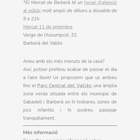
*El Mercat de Barberà té un
horari d’atenció
al públic
molt ampli: de dilluns a dissabte de
9 a 21h.
Mercat 11 de setembre
Verge de l’Assumpció, 32
Barberà del Vallès
Aneu amb els més menuts de la casa?
Així, potser preferiu acabar de passar el dia
a l’aire lliure! Us proposem que us arribeu
fins el
Parc Central del Vallès
, una àmplia
zona verda situada entre els municipis de
Sabadell i Barberà on hi trobareu zones de
jocs infantils i hi podreu passejar
tranquil·lament.
Més informació