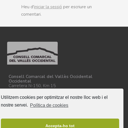
Heu d'
iniciar la sessió
per escriure un
comentari.
Consell Comarcal del Vallès Occidental
Occidental
Carretera N-150, Km 15
08227 - Terrassa
Tel. 93 727 35 34
Utilitzem cookies per optimitzar el nostre lloc web i el
Més informació
nostre servei.
Política de cookies
Segueix-nos
Accepta-ho tot