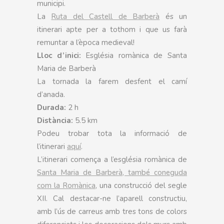
municipi.
La
Ruta del Castell de Barberà
és un
itinerari apte per a tothom i que us farà
remuntar a l’època medieval!
Lloc d’inici:
Església romànica de Santa
Maria de Barberà
La tornada la farem desfent el camí
d’anada.
Durada:
2 h
Distància:
5.5 km
Podeu trobar tota la informació de
l’itinerari
aquí
.
L’itinerari comença a l’església romànica de
Santa Maria de Barberà, també coneguda
com la Romànica
, una construcció del segle
XII. Cal destacar-ne l’aparell constructiu,
amb l’ús de carreus amb tres tons de colors