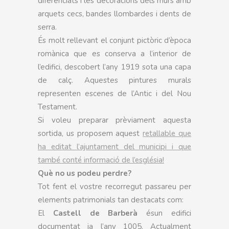
diferenciats i les decoracions dels murs amb
arquets cecs, bandes llombardes i dents de
serra.
És molt rellevant el conjunt pictòric d’època
romànica que es conserva a l’interior de
l’edifici, descobert l’any 1919 sota una capa
de calç. Aquestes pintures murals
representen escenes de l’Antic i del Nou
Testament.
Si voleu preparar prèviament aquesta
sortida, us proposem aquest
retallable que
ha editat l’ajuntament del municipi i que
també conté informació de l’església!
Què no us podeu perdre?
Tot fent el vostre recorregut passareu per
elements patrimonials tan destacats com:
El
Castell de Barberà
ésun edifici
documentat ja l’any 1005. Actualment