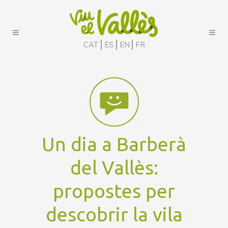
CAT
ES
EN
FR
Un dia a Barberà
del Vallès:
propostes per
descobrir la vila