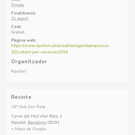
9 maig
Finalització:
31 agost
Cost:
Gratuït
Pàgina web:
https://www.ripollet.cat/actualitat/agenda/exposicio-
201cobert-per-vacances201d
Organitzador
Ripollet
Recinte
CIP Molí d’en Rata
Carrer del Molí d'en Rata, 1
Ripollet
,
Barcelona
08291
+ Mapa de Google