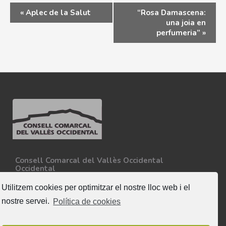
«
Aplec de la Salut
“Rosa Damascena:
una joia en
perfumeria”
»
Consell Comarcal del Vallès Occidental
Occidental
Carretera N-150, Km 15
08227 - Terrassa
Utilitzem cookies per optimitzar el nostre lloc web i el
Tel. 93 727 35 34
nostre servei.
Política de cookies
Més informació