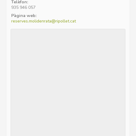
Telèfon:
935 946 057
Pàgina web:
reserves.molidenrata@ripollet.cat