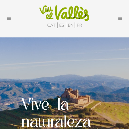
CAT
ES
EN
FR
Vive la
naturaleza