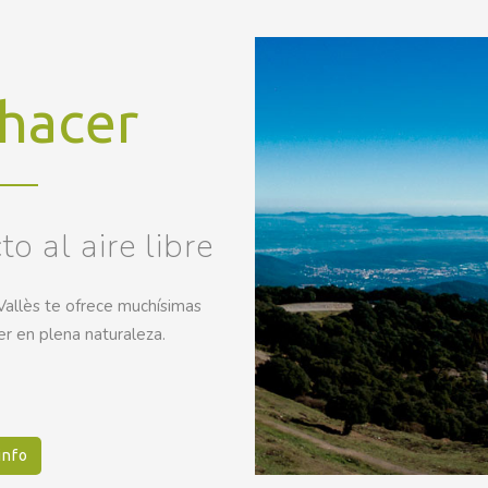
hacer
o al aire libre
Vallès te ofrece muchísimas
r en plena naturaleza.
info