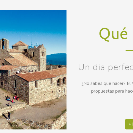
Qué 
Un dia perfect
¿No sabes que hacer? El 
propuestas para hace
+ 