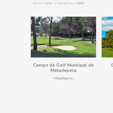
Viu el Vallès
/
Disciplinas
/ Golf
¡Vamos!
Campo de Golf Municipal de
Matadepera
- Matadepera