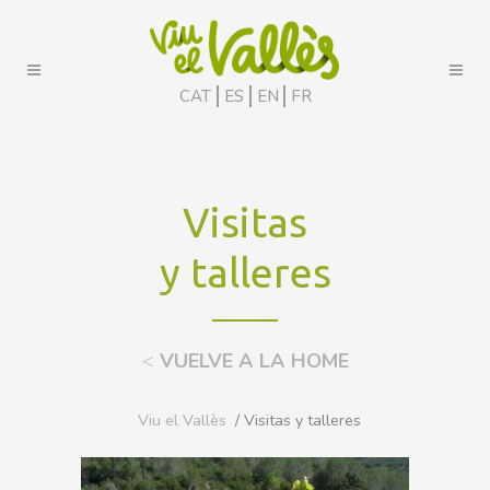
CAT
ES
EN
FR
Visitas
y talleres
<
VUELVE A LA HOME
Viu el Vallès
/ Visitas y talleres