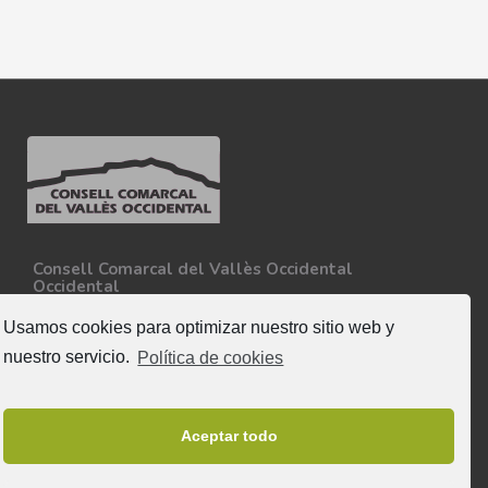
Consell Comarcal del Vallès Occidental
Occidental
Carretera N-150, Km 15
08227 - Terrassa
Usamos cookies para optimizar nuestro sitio web y
Tel. 93 727 35 34
nuestro servicio.
Política de cookies
Más información
Síguenos
Aceptar todo