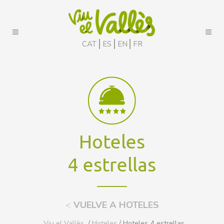
CAT
ES
EN
FR
Hoteles
4 estrellas
<
VUELVE A HOTELES
Viu el Vallès
/
Hoteles
/ Hoteles 4 estrellas