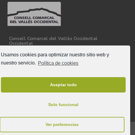
Consell Comarcal del Vallès Occidental
Occidental
Carretera N-150, Km 15
08227 - Terrassa
Usamos cookies para optimizar nuestro sitio web y
Tel. 93 727 35 34
nuestro servicio.
Política de cookies
Más información
Síguenos
Aceptar todo
Solo funcional
Ver preferencias
© 2025 & Todos los derechos reservados a Consell Comarcal del Vallès