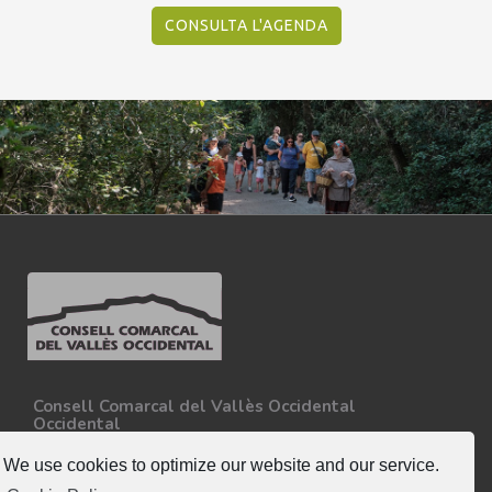
CONSULTA L'AGENDA
Consell Comarcal del Vallès Occidental
Occidental
Carretera N-150, Km 15
08227 - Terrassa
We use cookies to optimize our website and our service.
Tel. 93 727 35 34