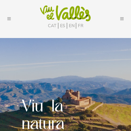
CAT
ES
EN
FR
Viu la
natura