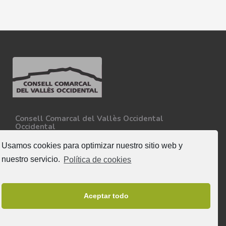
Consell Comarcal del Vallès Occidental
Occidental
Carretera N-150, Km 15
08227 - Terrassa
Usamos cookies para optimizar nuestro sitio web y
Tel. 93 727 35 34
nuestro servicio.
Política de cookies
Más información
Síguenos
Aceptar todo