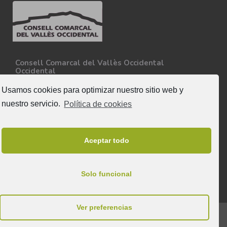
Consell Comarcal del Vallès Occidental
Occidental
Carretera N-150, Km 15
08227 - Terrassa
Usamos cookies para optimizar nuestro sitio web y
Tel. 93 727 35 34
nuestro servicio.
Política de cookies
Más información
Síguenos
Aceptar todo
Solo funcional
Ver preferencias
© 2025 & Todos los derechos reservados a Consell Comarcal del Vallès