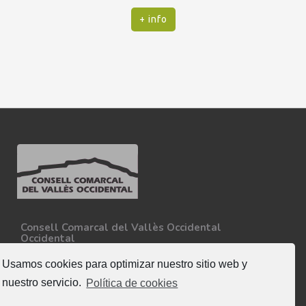
+ info
Consell Comarcal del Vallès Occidental
Occidental
Carretera N-150, Km 15
08227 - Terrassa
Usamos cookies para optimizar nuestro sitio web y
Tel. 93 727 35 34
nuestro servicio.
Política de cookies
Más información