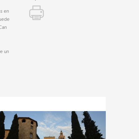
as en
puede
 Can
de un