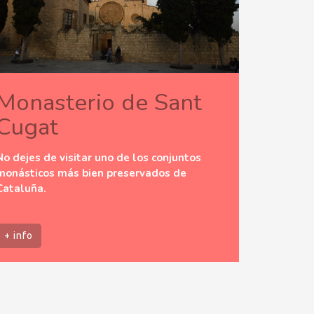
Monasterio de Sant
Cugat
No dejes de visitar uno de los conjuntos
monásticos más bien preservados de
Cataluña.
+ info