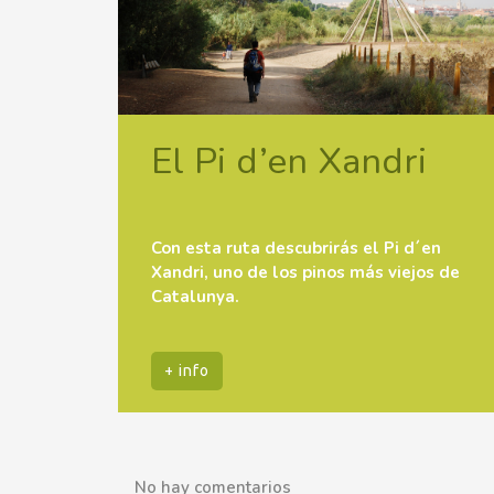
El Pi d’en Xandri
Con esta ruta descubrirás el Pi d´en
Xandri, uno de los pinos más viejos de
Catalunya.
+ info
No hay comentarios