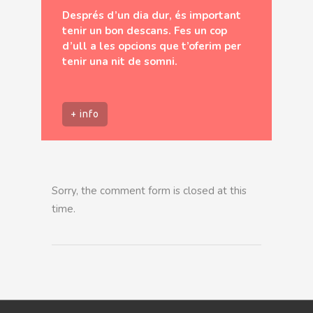
Després d’un dia dur, és important
tenir un bon descans. Fes un cop
d’ull a les opcions que t’oferim per
tenir una nit de somni.
+ info
Sorry, the comment form is closed at this
time.