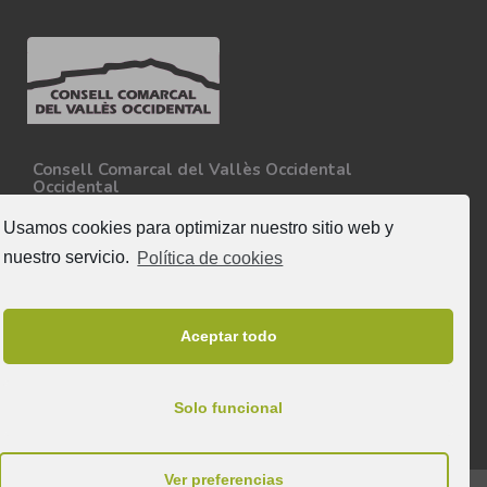
Consell Comarcal del Vallès Occidental
Occidental
Carretera N-150, Km 15
08227 - Terrassa
Usamos cookies para optimizar nuestro sitio web y
Tel. 93 727 35 34
nuestro servicio.
Política de cookies
Más información
Síguenos
Aceptar todo
Solo funcional
Ver preferencias