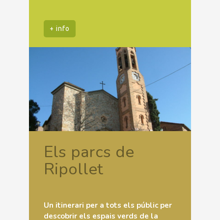
+ info
Els parcs de
Ripollet
Un itinerari per a tots els públic per
descobrir els espais verds de la