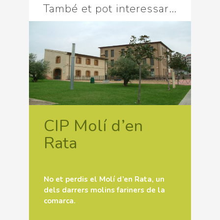
També et pot interessar…
CIP Molí d’en
Rata
No et perdis el Molí d’en Rata, un
dels darrers molins fariners de la
comarca.