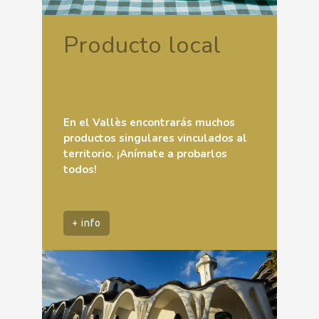
Producto local
En el Vallès encontrarás muchos
productos singulares vinculados al
territorio. ¡Anímate a probarlos
todos!
+ info