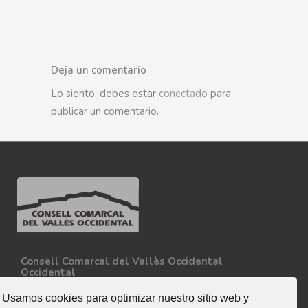
Deja un comentario
Lo siento, debes estar
conectado
para
publicar un comentario.
Consell Comarcal del Vallès Occidental
Occidental
Carretera N-150, Km 15
08227 - Terrassa
Usamos cookies para optimizar nuestro sitio web y
Tel. 93 727 35 34