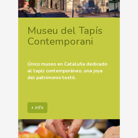
Museu del Tapís
Contemporani
Único museo en Cataluña dedicado
al tapiz contemporáneo, una joya
del patrimonio textil.
+ info