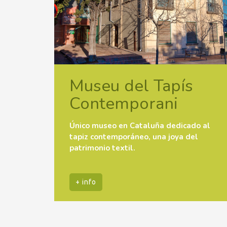
Museu del Tapís
Contemporani
Único museo en Cataluña dedicado al
tapiz contemporáneo, una joya del
patrimonio textil.
+ info