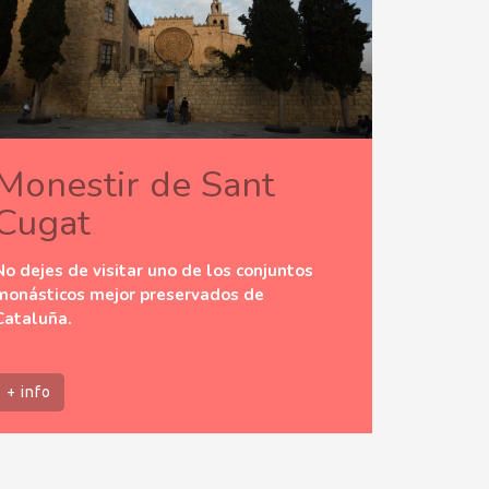
Monestir de Sant
Cugat
No dejes de visitar uno de los conjuntos
monásticos mejor preservados de
Cataluña.
+ info