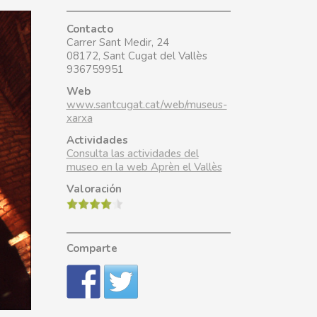
Contacto
Carrer Sant Medir, 24
08172, Sant Cugat del Vallès
936759951
Web
www.santcugat.cat/web/museus-
xarxa
Actividades
Consulta las actividades del
museo en la web Aprèn el Vallès
Valoración
Comparte