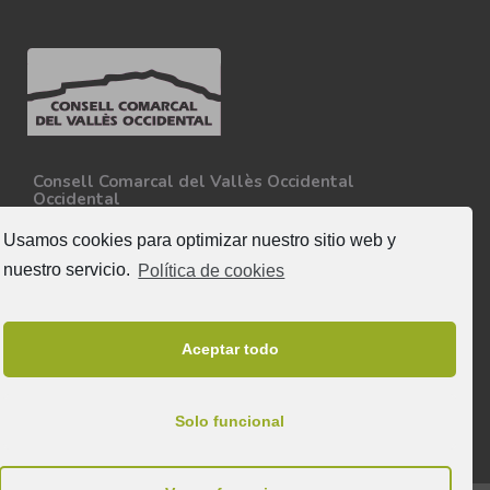
Consell Comarcal del Vallès Occidental
Occidental
Carretera N-150, Km 15
08227 - Terrassa
Usamos cookies para optimizar nuestro sitio web y
Tel. 93 727 35 34
nuestro servicio.
Política de cookies
Más información
Síguenos
Aceptar todo
Solo funcional