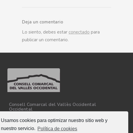
Deja un comentario
Lo siento, debes estar
conectado
para
publicar un comentario.
Consell Comarcal del Vallès Occidental
Occidental
Carretera N-150, Km 15
08227 - Terrassa
Usamos cookies para optimizar nuestro sitio web y
Tel. 93 727 35 34
nuestro servicio.
Política de cookies