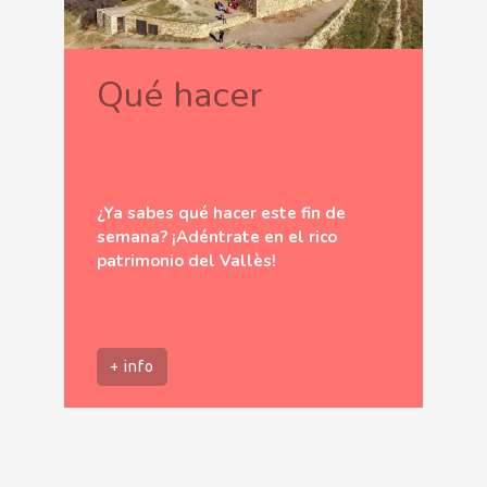
Qué hacer
¿Ya sabes qué hacer este fin de
semana? ¡Adéntrate en el rico
patrimonio del Vallès!
+ info