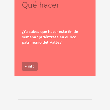
Qué hacer
¿Ya sabes qué hacer este fin de
semana? ¡Adéntrate en el rico
patrimonio del Vallès!
+ info