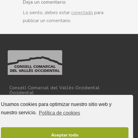
Deja un comentario
Lo siento, debes estar
conectado
para
publicar un comentario.
Consell Comarcal del Vallès Occidental
Occidental
Carretera N-150, Km 15
08227 - Terrassa
Usamos cookies para optimizar nuestro sitio web y
Tel. 93 727 35 34
nuestro servicio.
Política de cookies
Más información
Síguenos
Aceptar todo