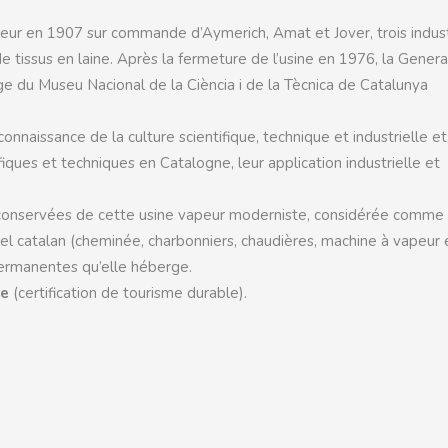
apeur en 1907 sur commande d’Aymerich, Amat et Jover, trois indust
de tissus en laine. Après la fermeture de l’usine en 1976, la Genera
 du Museu Nacional de la Ciència i de la Tècnica de Catalunya
nnaissance de la culture scientifique, technique et industrielle et
ques et techniques en Catalogne, leur application industrielle et
ies conservées de cette usine vapeur moderniste, considérée comme 
l catalan (cheminée, charbonniers, chaudières, machine à vapeur 
permanentes qu’elle héberge.
le
(certification de tourisme durable).