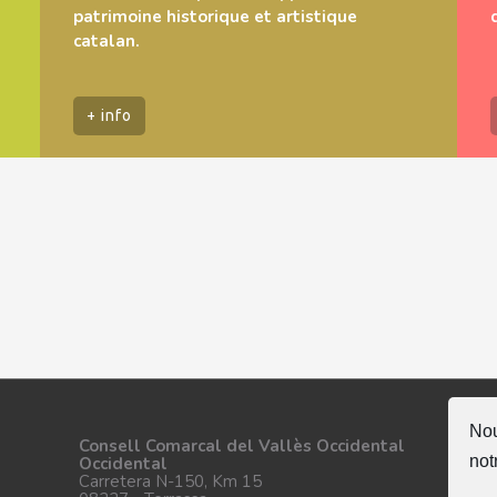
patrimoine historique et artistique
catalan.
+ info
Nou
Su
Consell Comarcal del Vallès Occidental
not
Occidental
Carretera N-150, Km 15