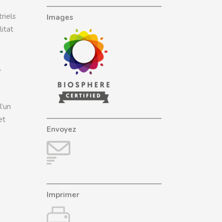
riels
Images
litat
,
l’un
et
Envoyez
Imprimer