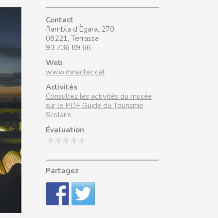
Contact
Rambla d’Ègara, 270
08221, Terrassa
93 736 89 66
Web
www.mnactec.cat
Activités
Consultez les activités du musée
sur le PDF Guide du Tourisme
Scolaire.
Évaluation
Partagez