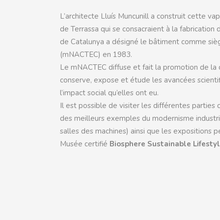
L’architecte Llu
í
s Muncunill a construit cette v
de Terrassa qui se consacraient à la fabrication 
de Catalunya a désigné le bâtiment comme siège
(mNACTEC) en 1983.
Le mNACTEC diffuse et fait la promotion de la co
conserve, expose et étude les avancées scientifi
l’impact social qu’elles ont eu.
Il est possible de visiter les différentes part
des meilleurs exemples du modernisme industrie
salles des machines) ainsi que les expositions 
Musée certifié
Biosphere Sustainable Lifesty