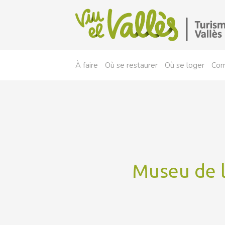
À faire
Où se restaurer
Où se loger
Com
Museu de l