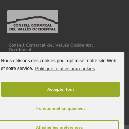
Consell Comarcal del Vallès Occidental
Occidental
Carretera N-150, Km 15
08227 - Terrassa
Nous utilisons des cookies pour optimiser notre site Web
Tel. 93 727 35 34
et notre service.
Politique relative aux cookies
Plus d'informations
Suivez nous
Accepter tout
Fonctionnel uniquement
Afficher les préférences