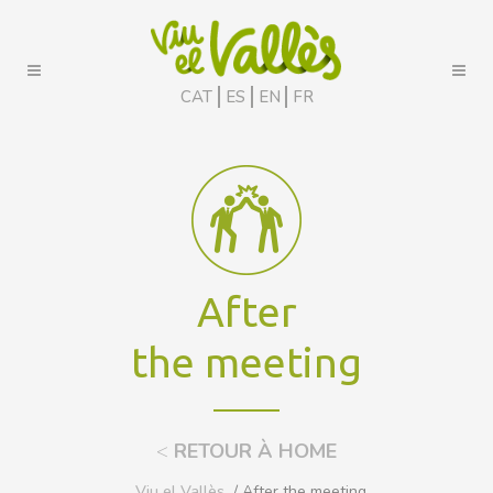
CAT
ES
EN
FR
After
the meeting
<
RETOUR À HOME
Viu el Vallès
/ After the meeting