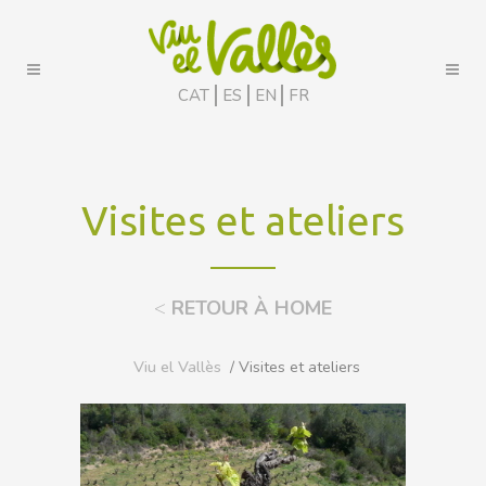
CAT
ES
EN
FR
Visites et ateliers
<
RETOUR À HOME
Viu el Vallès
/ Visites et ateliers