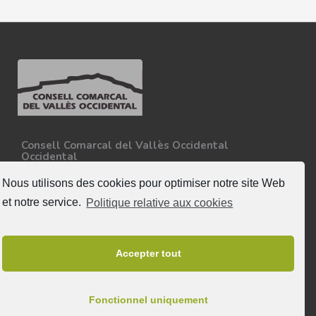
Consell Comarcal del Vallès Occidental
Occidental
Carretera N-150, Km 15
08227 - Terrassa
Nous utilisons des cookies pour optimiser notre site Web
Tel. 93 727 35 34
et notre service.
Politique relative aux cookies
Plus d'informations
Suivez nous
Accepter tout
Fonctionnel uniquement