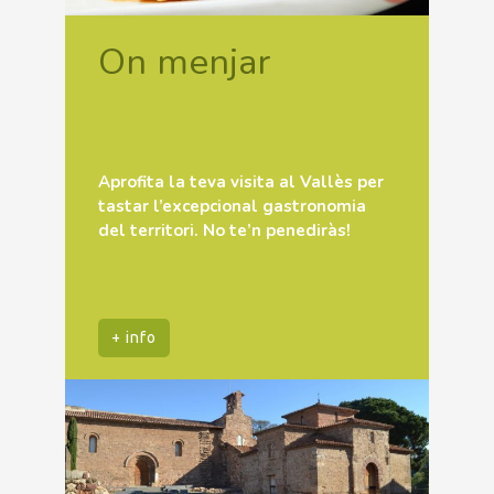
On menjar
Aprofita la teva visita al Vallès per
tastar l’excepcional gastronomia
del territori. No te’n penediràs!
+ info