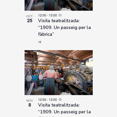
12:00
-
13:00
OCT.
25
Visita teatralitzada:
“1909. Un passeig per la
fàbrica”
1€
12:00
-
13:00
NOV.
8
Visita teatralitzada:
“1909. Un passeig per la