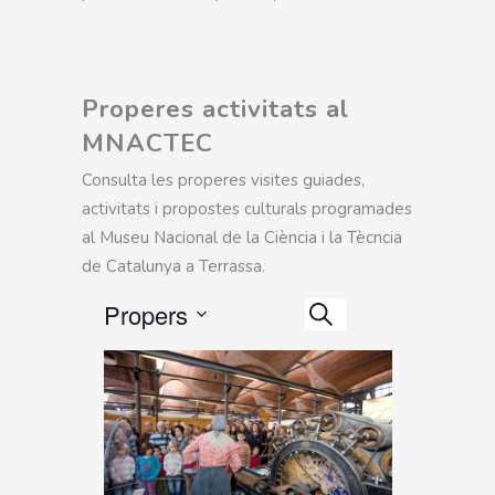
Properes activitats al
MNACTEC
Consulta les properes visites guiades,
activitats i propostes culturals programades
al Museu Nacional de la Ciència i la Tècncia
de Catalunya a Terrassa.
Esdeveniment
Propers
Esdeveniments
Views
Cerca
Search
Select
Navigation
date.
and
Views
Navigation