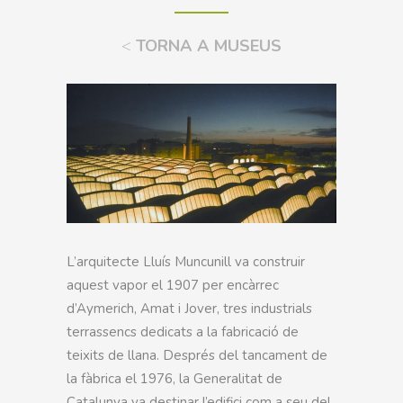
<
TORNA A MUSEUS
L’arquitecte Lluís Muncunill va construir
aquest vapor el 1907 per encàrrec
d’Aymerich, Amat i Jover, tres industrials
terrassencs dedicats a la fabricació de
teixits de llana. Després del tancament de
la fàbrica el 1976, la Generalitat de
Catalunya va destinar l’edifici com a seu del