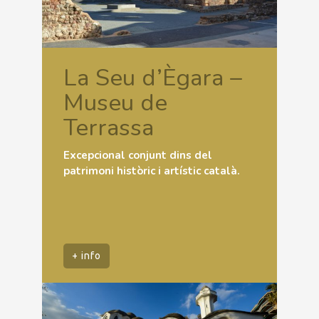
La Seu d’Ègara –
Museu de
Terrassa
Excepcional conjunt dins del
patrimoni històric i artístic català.
+ info