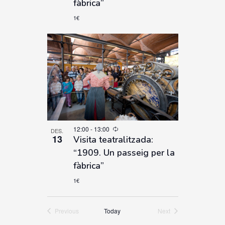
fàbrica”
1€
12:00
-
13:00
DES.
13
Visita teatralitzada:
“1909. Un passeig per la
fàbrica”
1€
Previous
Today
Next
Esdeveniments
Esdeveniments