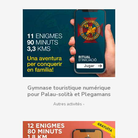
Gymnase touristique numérique
pour Palau-solità et Plegamans
Autres activités