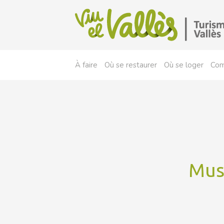
À faire
Où se restaurer
Où se loger
Com
Mus