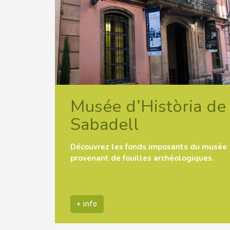
Musée d’Història de
Sabadell
Découvrez les fonds imposants du musée
provenant de fouilles archéologiques.
+ info