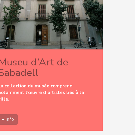
Museu d’Art de
Sabadell
La collection du musée comprend
notamment l’œuvre d’artistes liés à la
ville.
+ info