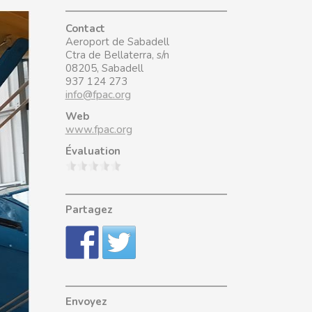
Contact
Aeroport de Sabadell
Ctra de Bellaterra, s/n
08205, Sabadell
937 124 273
info@fpac.org
Web
www.fpac.org
Évaluation
Partagez
Envoyez