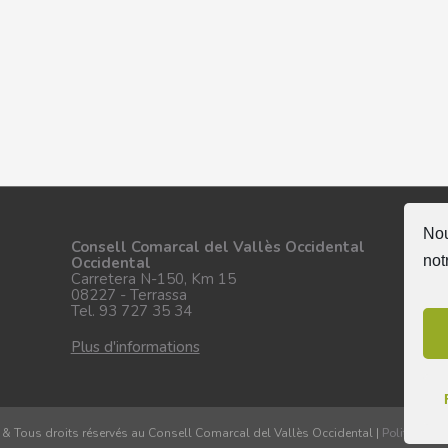
Nou
Su
Consell Comarcal del Vallès Occidental
not
Occidental
Carretera N-150, Km 15
08227 - Terrassa
Tel. 93 727 35 34
Plus d'informations
& Tous droits réservés au Consell Comarcal del Vallès Occidental |
Politique de