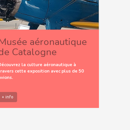
Musée aéronautique
de Catalogne
Découvrez la culture aéronautique à
travers cette exposition avec plus de 50
avions.
+ info