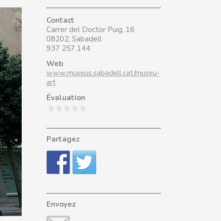
Contact
Carrer del Doctor Puig, 16
08202, Sabadell
937 257 144
Web
www.museus.sabadell.cat/museu-
art
Évaluation
Partagez
Envoyez