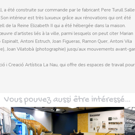
, a été construite sur commande par le fabricant Pere Turull Salle
on intérieur est très luxueux grâce aux rénovations qui ont été
ell de la Reine Elizabeth II qui a été hébergée dans la maison.
re d’artistes liés à la ville, parmi lesquels on peut citer Marian
Espinalt, Antoni Estruch, Joan Figueras, Ramon Quer, Antoni Vila
nture), Joan Vilatobà (photographie) jusqu’aux mouvements avant-ga
i Creació Artística La Nau, qui offre des espaces de travail pour
Vous pouvez aussi être intéressé…