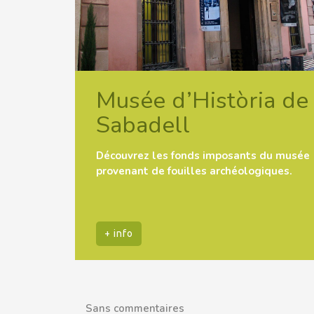
Musée d’Història de
Sabadell
Découvrez les fonds imposants du musée
provenant de fouilles archéologiques.
+ info
Sans commentaires