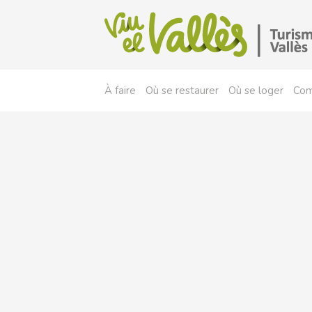
À faire
Où se restaurer
Où se loger
Com