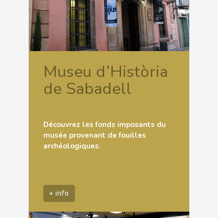
Museu d’Història
de Sabadell
Découvrez les fonds imposants du
musée provenant de fouilles
archéologiques.
+ info