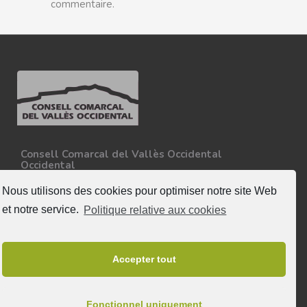
commentaire.
Consell Comarcal del Vallès Occidental
Occidental
Carretera N-150, Km 15
08227 - Terrassa
Nous utilisons des cookies pour optimiser notre site Web
Tel. 93 727 35 34
et notre service.
Politique relative aux cookies
Plus d'informations
Suivez nous
Accepter tout
Fonctionnel uniquement