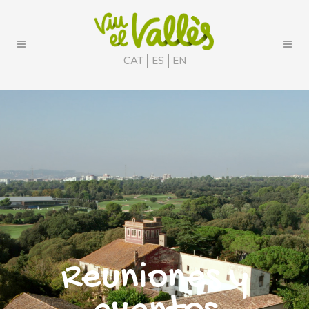
CAT
ES
EN
Reuniones y