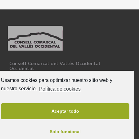
Consell Comarcal del Vallès Occidental
Occidental
Carretera N-150, Km 15
08227 - Terrassa
Usamos cookies para optimizar nuestro sitio web y
Tel. 93 727 35 34
nuestro servicio.
Política de cookies
Más información
Síguenos
Aceptar todo
Solo funcional