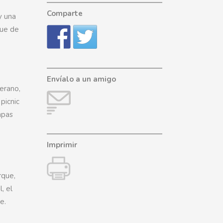
Comparte
y una
que de
Envíalo a un amigo
verano,
picnic
mpas
Imprimir
rque,
, el
e.