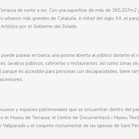
 Terrassa de norte a sur. Con una superficie de más de 395.207m2 
ues urbanos más grandes de Cataluña. A mitad del siglo XX, el par
Artístico por el Gobierno del Estado.
puede pasear en barca, una piscina abierta al público durante el 
tes, lavabos públicos, cafeterías y restaurantes, así como zonas de 
 El parque es accesible para personas con discapacidades, tiene ra
ascensores.
useos y espacios patrimoniales que se encuentran dentro del pa
 el Museu de Terrassa, el Centre de Documentació i Museu Tèxtil
de Vallparadís y el conjunto monumental de las iglesias de Sant Per