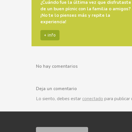
¿Cuándo fue la última vez que disfrutaste
de un buen pícnic con la familia o amigos?
¡No te lo pienses más y repite la
experiencia!
+ info
No hay comentarios
Deja un comentario
Lo siento, debes estar
conectado
para publicar 