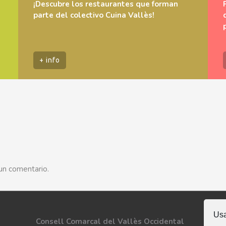
¡Descubre los restaurantes que forman
parte del colectivo Cuina Vallès!
+ info
un comentario.
Usa
Sí
Consell Comarcal del Vallès Occidental