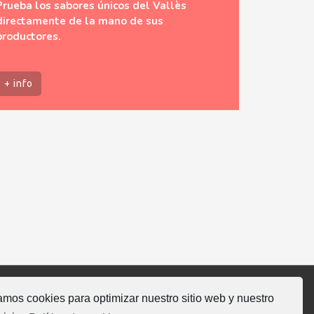
Prueba los sabores únicos del Vallès
directamente de la mano de sus
productores.
+ info
mos cookies para optimizar nuestro sitio web y nuestro
guenos