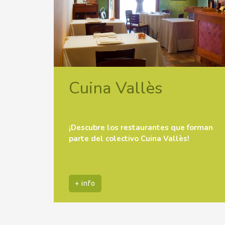
Cuina Vallès
¡Descubre los restaurantes que forman
parte del colectivo Cuina Vallès!
+ info