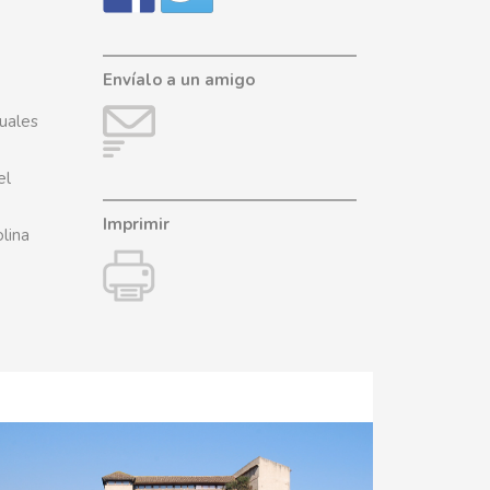
Envíalo a un amigo
cuales
el
Imprimir
lina