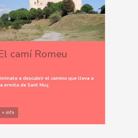
El camí Romeu
Anímate a descubrir el camino que lleva a
la ermita de Sant Muç.
+ info