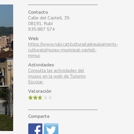
Contacto
Calle del Castell, 35
08191, Rubí
935 887 574
Web
https://www.rubi.cat/cultura/ca/equipaments-
culturals/museu-municipal-castell-
mmuc
Actividades
Consulta las actividades del
museo en la web de Turismo
Escolar.
Valoración
Comparte