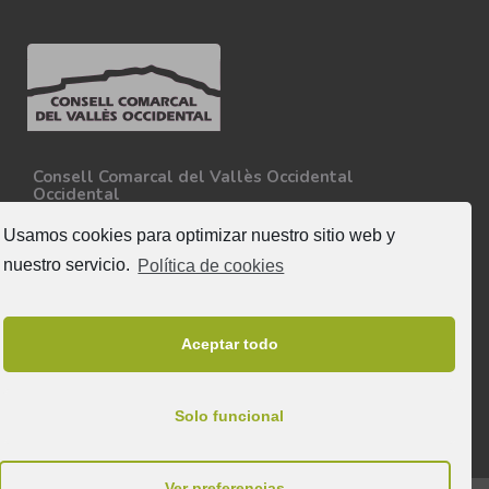
Consell Comarcal del Vallès Occidental
Occidental
Carretera N-150, Km 15
08227 - Terrassa
Usamos cookies para optimizar nuestro sitio web y
Tel. 93 727 35 34
nuestro servicio.
Política de cookies
Más información
Síguenos
Aceptar todo
Solo funcional
Ver preferencias