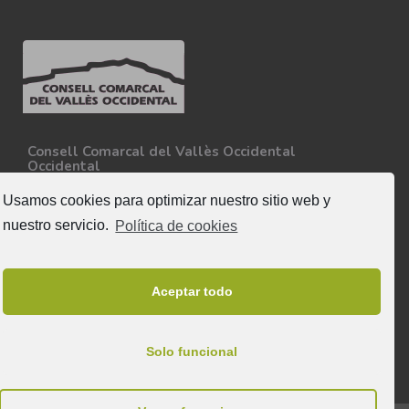
Consell Comarcal del Vallès Occidental
Occidental
Carretera N-150, Km 15
08227 - Terrassa
Usamos cookies para optimizar nuestro sitio web y
Tel. 93 727 35 34
nuestro servicio.
Política de cookies
Más información
Síguenos
Aceptar todo
Solo funcional