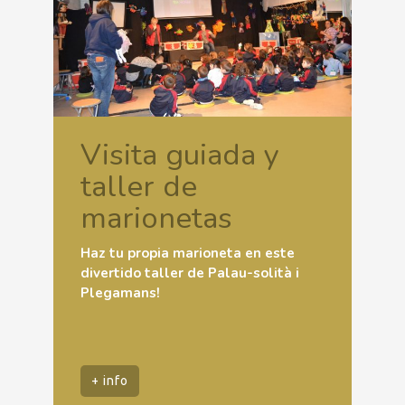
Visita guiada y
taller de
marionetas
Haz tu propia marioneta en este
divertido taller de Palau-solità i
Plegamans!
+ info