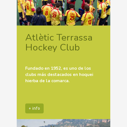
Atlètic Terrassa
Hockey Club
Fundado en 1952, es uno de los
clubs más destacados en hoquei
hierba de la comarca.
+ info